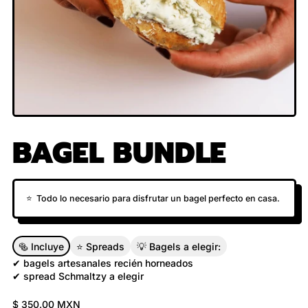
BAGEL BUNDLE
⭐ Todo lo necesario para disfrutar un bagel perfecto en casa.
🥯 Incluye
⭐ Spreads
💡 Bagels a elegir:
✔ bagels artesanales recién horneados
✔ spread Schmaltzy a elegir
Precio habitual
$ 350.00 MXN